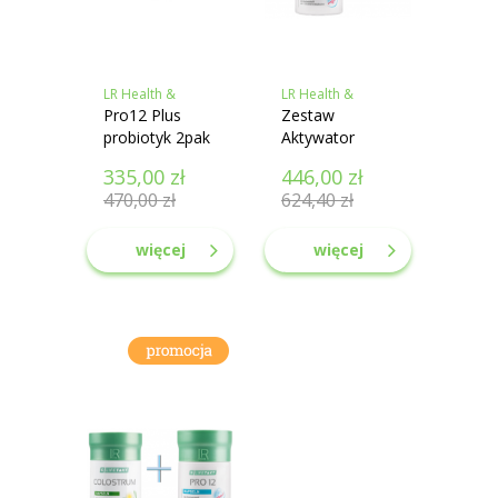
LR Health &
LR Health &
Beauty
Pro12 Plus
Beauty
Zestaw
probiotyk 2pak
Aktywator
metabolizmu
335,00
zł
446,00
zł
470,00
zł
624,40
zł
więcej
więcej