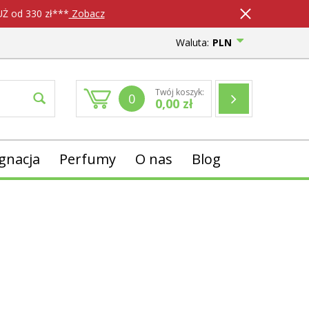
 od 330 zł***
Zobacz
Waluta:
PLN
Twój koszyk:
0
0,00
zł
ęgnacja
Perfumy
O nas
Blog