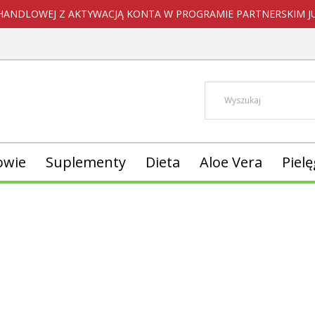
HANDLOWEJ Z AKTYWACJĄ KONTA W PROGRAMIE PARTNERSKIM JUŻ
owie
Suplementy
Dieta
Aloe Vera
Piel