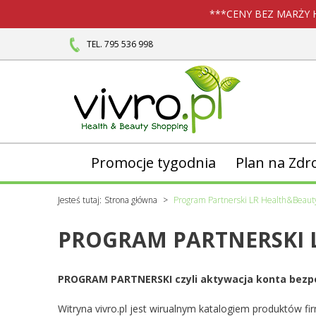
***CENY BEZ MARŻY 
TEL. 795 536 998
Promocje tygodnia
Plan na Zdr
Jesteś tutaj:
Strona główna
Program Partnerski LR Health&Beaut
PROGRAM PARTNERSKI 
PROGRAM PARTNERSKI czyli aktywacja konta bezpośr
Witryna vivro.pl jest wirualnym katalogiem produktów f