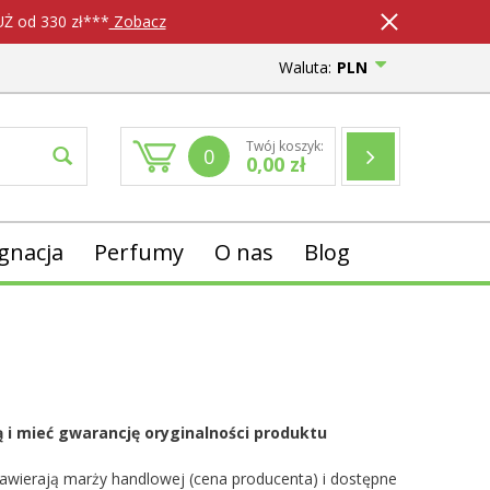
 od 330 zł***
Zobacz
Waluta:
PLN
Twój koszyk:
0
0,00
zł
ęgnacja
Perfumy
O nas
Blog
 i mieć gwarancję oryginalności produktu
 zawierają marży handlowej (cena producenta) i dostępne