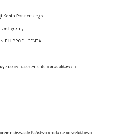
ji Konta Partnerskiego.
o zachęcamy.
IENIE U PRODUCENTA.
talog z pełnym asortymentem produktowym
ki którym nabywacie Państwo produkty po wyjątkowo