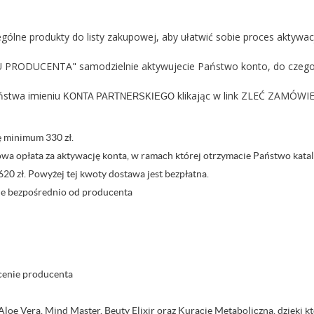
gólne produkty do listy zakupowej, aby ułatwić sobie proces aktywac
PRODUCENTA" samodzielnie aktywujecie Państwo konto, do czeg
ństwa imieniu
klikając w link ZLEĆ ZAMÓW
KONTA PARTNERSKIEGO
 minimum 330 zł.
owa opłata za aktywację konta, w ramach której otrzymacie Państwo ka
620 zł. Powyżej tej kwoty dostawa jest bezpłatna.
ane bezpośrednio od producenta
cenie producenta
a Aloe Vera, Mind Master, Beuty Elixir oraz Kurację Metaboliczną, dzię