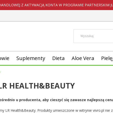
HANDLOWEJ Z AKTYWACJĄ KONTA W PROGRAMIE PARTNERSKIM JUŻ
owie
Suplementy
Dieta
Aloe Vera
Piel
y
LR HEALTH&BEAUTY
ednio u producenta, aby cieszyć się zawasze najlepszą ceną
irmy LR Health&Beauty. Produkty umieszczone w witrynie vivro.pl nie