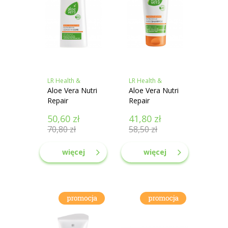
LR Health &
LR Health &
Beauty
Aloe Vera Nutri
Beauty
Aloe Vera Nutri
Repair
Repair
Odżywka do
szampon do
50,60
zł
41,80
zł
włosów w
włosów
70,80
zł
58,50
zł
sprayu bez
spłukiwania
więcej
więcej