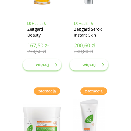
LR Health &
LR Health &
Beauty
Zeitgard
Beauty
Zeitgard Serox
Beauty
Instant Skin
Diamonds
Perfector
167,50
zł
200,60
zł
Olejek do
natychmiastowy
234,50
zł
280,80
zł
twarzy
efekt
więcej
więcej