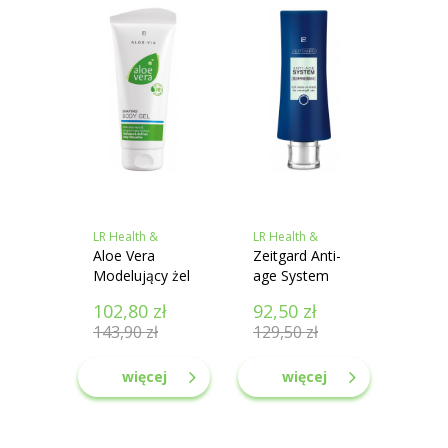
LR Health &
LR Health &
Beauty
Aloe Vera
Beauty
Zeitgard Anti-
Modelujący żel
age System
do ciała
Maseczka na
102,80
zł
92,50
zł
noc
143,90
zł
129,50
zł
więcej
więcej