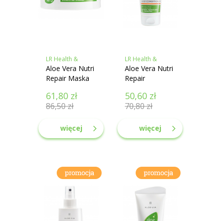
LR Health &
LR Health &
Beauty
Aloe Vera Nutri
Beauty
Aloe Vera Nutri
Repair Maska
Repair
do włosów
Odżywka do
61,80
zł
50,60
zł
włosów
86,50
zł
70,80
zł
więcej
więcej