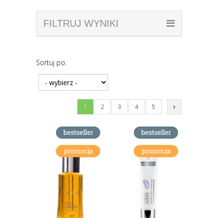
FILTRUJ WYNIKI
Sortuj po:
1
2
3
4
5