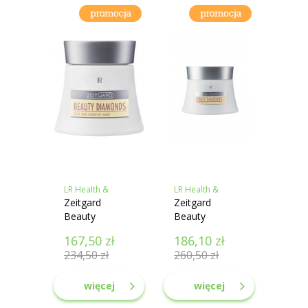
LR Health &
LR Health &
Beauty
Zeitgard
Beauty
Zeitgard
Beauty
Beauty
Diamonds 40+
Diamonds 40+
167,50
zł
186,10
zł
Przeciwzmarszczkowy
Przeciwstarzeniowy
234,50
zł
260,50
zł
krem pod oczy
krem na noc z
ceramidami
więcej
więcej