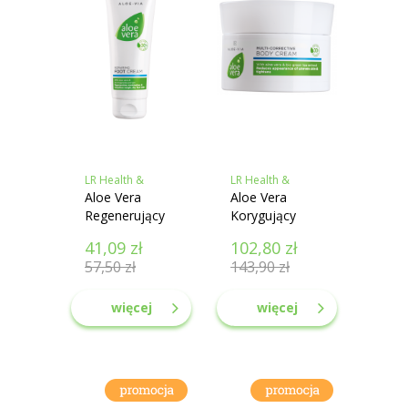
LR Health &
LR Health &
Beauty
Aloe Vera
Beauty
Aloe Vera
Regenerujący
Korygujący
krem do stóp
krem do ciała
41,09
zł
102,80
zł
57,50
zł
143,90
zł
więcej
więcej