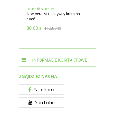
LR Health & Beauty
LR Heal
Aloe Vera Multiaktywny krem na
Aloe V
dzień
80,60
zł
383,
112,80
zł
INFORMACJE KONTAKTOWE
ZNAJDZIEZ NAS NA
Facebook
YouTube