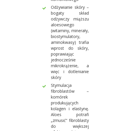
Odżywianie skóry –
bogaty skład
odżywczy miąższu
aloesowego
(witaminy, minerały,
biostymulatory,
aminokwasy) trafia
wprost do skóry,
poprawiając
jednocześnie
mikrokrążenie, a
więc i dotlenianie
skóry
Stymulacja
fibroblastów –
komórek
produkujących
kolagen i elastynę.
Aloes potrafi
„zmusić” fibroblasty
do większej