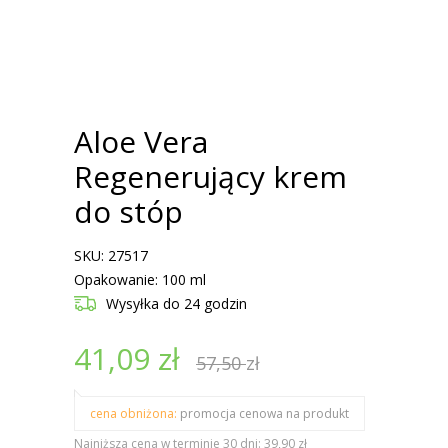
Aloe Vera
Regenerujący krem
do stóp
SKU: 27517
Opakowanie: 100 ml
Wysyłka
do 24 godzin
41,09
zł
57,50
zł
cena obniżona:
promocja cenowa na produkt
Najniższa cena w terminie 30 dni: 39,90 zł