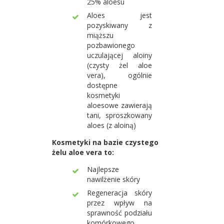
25% aloesu
Aloes jest
pozyskiwany z
miąższu
pozbawionego
uczulającej aloiny
(czysty żel aloe
vera), ogólnie
dostępne
kosmetyki
aloesowe zawierają
tani, sproszkowany
aloes (z aloiną)
Kosmetyki na bazie czystego
żelu aloe vera to:
Najlepsze
nawilżenie skóry
Regeneracja skóry
przez wpływ na
sprawność podziału
komórkowego