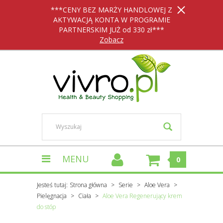
***CENY BEZ MARŻY HANDLOWEJ Z
AKTYWACJĄ KONTA W PROGRAMIE
PARTNERSKIM JUŻ od 330 zł***
Zobacz
MENU
0
Jesteś tutaj:
Strona główna
Serie
Aloe Vera
Pielęgnacja
Ciała
Aloe Vera Regenerujący krem
do stóp