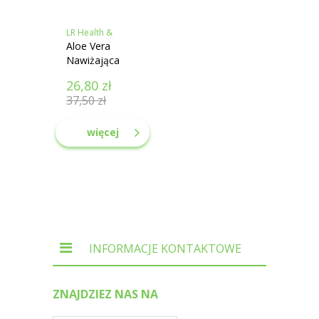
LR Health &
Beauty
Aloe Vera
Nawiżająca
pomadka
26,80
zł
pielęgnacyjna
37,50
zł
do ust
więcej
INFORMACJE KONTAKTOWE
ZNAJDZIEZ NAS NA