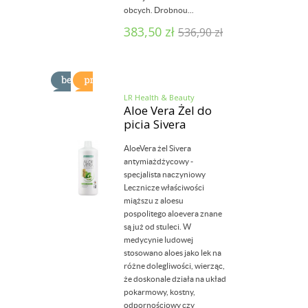
obcych. Drobnou...
383,50
zł
536,90
zł
LR Health & Beauty
Aloe Vera Żel do
picia Sivera
AloeVera żel Sivera
antymiażdżycowy -
specjalista naczyniowy
Lecznicze właściwości
miąższu z aloesu
pospolitego aloevera znane
są już od stuleci. W
medycynie ludowej
stosowano aloes jako lek na
różne dolegliwości, wierząc,
że doskonale działa na układ
pokarmowy, kostny,
odpornościowy czy