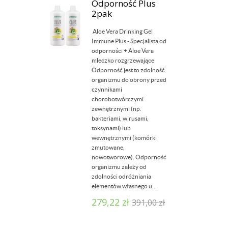
Odporność Plus
2pak
Aloe Vera Drinking Gel
Immune Plus - Specjalista od
odporności + Aloe Vera
mleczko rozgrzewające
Odporność jest to zdolność
organizmu do obrony przed
czynnikami
chorobotwórczymi
zewnętrznymi (np.
bakteriami, wirusami,
toksynami) lub
wewnętrznymi (komórki
zmutowane,
nowotworowe). Odporność
organizmu zależy od
zdolności odróżniania
elementów własnego u...
279,22
zł
391,00
zł