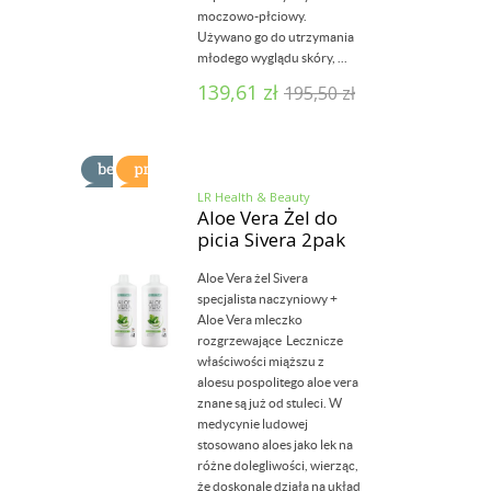
moczowo-płciowy.
Używano go do utrzymania
młodego wyglądu skóry, ...
139,61
zł
195,50
zł
LR Health & Beauty
Aloe Vera Żel do
picia Sivera 2pak
Aloe Vera żel Sivera
specjalista naczyniowy +
Aloe Vera mleczko
rozgrzewające Lecznicze
właściwości miąższu z
aloesu pospolitego aloe vera
znane są już od stuleci. W
medycynie ludowej
stosowano aloes jako lek na
różne dolegliwości, wierząc,
że doskonale działa na układ