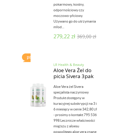
pokarmowy, kostny,
odpornościowy czy
moczowo-płciowy.
Używano go do utrzymania
młod...
279,22
zł
369,00
zł
LR Health & Beauty
Aloe Vera Żel do
picia Sivera 3pak
Aloe Vera żel Sivera
specjalista naczyniowy
Produkt dostępny w
kuracyjnej subskrypcji na 3 i
6 miesięcy w cenie 342,80 zł
- prosimy o kontakt 795 536
998 Lecznicze właściwości
miąższu z aloesu
pospolitego aloe vera znane