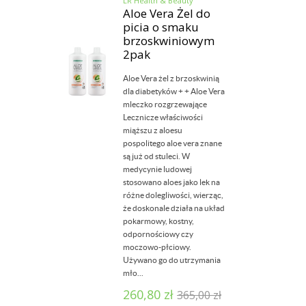
LR Health & Beauty
Aloe Vera Żel do
picia o smaku
brzoskwiniowym
2pak
Aloe Vera żel z brzoskwinią
dla diabetyków + + Aloe Vera
mleczko rozgrzewające
Lecznicze właściwości
miąższu z aloesu
pospolitego aloe vera znane
są już od stuleci. W
medycynie ludowej
stosowano aloes jako lek na
różne dolegliwości, wierząc,
że doskonale działa na układ
pokarmowy, kostny,
odpornościowy czy
moczowo-płciowy.
Używano go do utrzymania
mło...
260,80
zł
365,00
zł