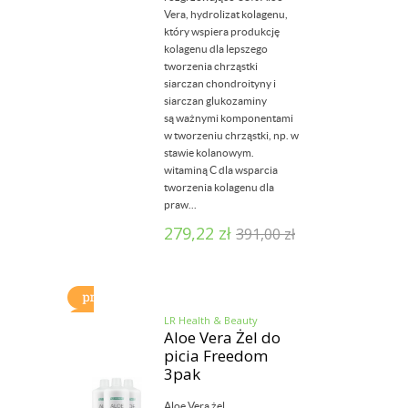
Vera, hydrolizat kolagenu,
który wspiera produkcję
kolagenu dla lepszego
tworzenia chrząstki
siarczan chondroityny i
siarczan glukozaminy
są ważnymi komponentami
w tworzeniu chrząstki, np. w
stawie kolanowym.
witaminą C dla wsparcia
tworzenia kolagenu dla
praw...
279,22
zł
391,00
zł
LR Health & Beauty
Aloe Vera Żel do
picia Freedom
3pak
Aloe Vera żel