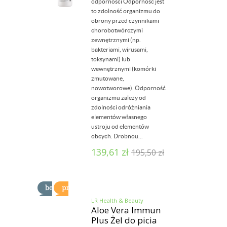
odporności Odporność jest
to zdolność organizmu do
obrony przed czynnikami
chorobotwórczymi
zewnętrznymi (np.
bakteriami, wirusami,
toksynami) lub
wewnętrznymi (komórki
zmutowane,
nowotworowe). Odporność
organizmu zależy od
zdolności odróżniania
elementów własnego
ustroju od elementów
obcych. Drobnou...
139,61
zł
195,50
zł
LR Health & Beauty
Aloe Vera Immun
Plus Żel do picia