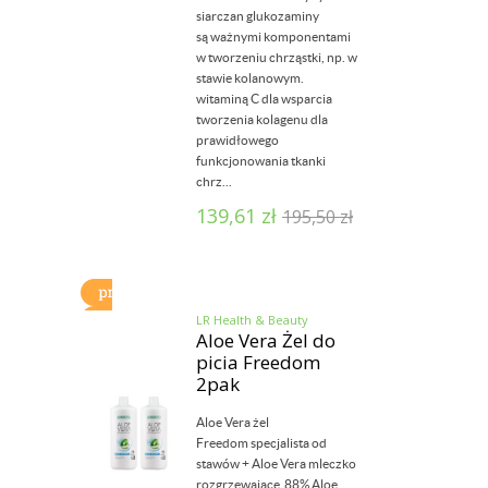
siarczan glukozaminy
są ważnymi komponentami
w tworzeniu chrząstki, np. w
stawie kolanowym.
witaminą C dla wsparcia
tworzenia kolagenu dla
prawidłowego
funkcjonowania tkanki
chrz...
139,61
zł
195,50
zł
LR Health & Beauty
Aloe Vera Żel do
picia Freedom
2pak
Aloe Vera żel
Freedom specjalista od
stawów + Aloe Vera mleczko
rozgrzewające 88% Aloe