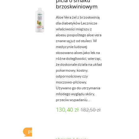
picia o smaku
brzoskwiniowym
Aloe Vera żel z brzoskwinią
dla diabetyków Lecznicze
właściwości miąższu z
aloesu pospolitego aloe vera
znane są już od stuleci. W
medycynie ludowej
stosowano aloes jako lek na
różne dolegliwości, wierząc,
że doskonale działa na układ
pokarmowy, kostny,
odpornościowy czy
moczowo-płciowy.
Używano go do utrzymania
młodego wyglądu skóry,
przeciw wypadaniu...
130,40
zł
182,50
zł