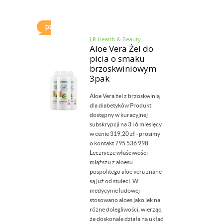
LR Health & Beauty
Aloe Vera Żel do
picia o smaku
brzoskwiniowym
3pak
Aloe Vera żel z brzoskwinią
dla diabetyków Produkt
dostępny w kuracyjnej
subskrypcji na 3 i 6 miesięcy
w cenie 319,20 zł - prosimy
o kontakt 795 536 998
Lecznicze właściwości
miąższu z aloesu
pospolitego aloe vera znane
są już od stuleci. W
medycynie ludowej
stosowano aloes jako lek na
różne dolegliwości, wierząc,
że doskonale działa na układ