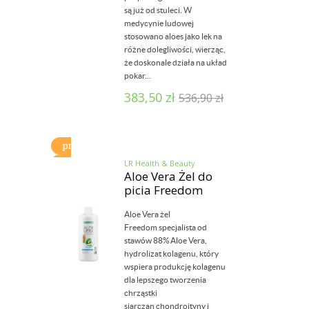
są już od stuleci. W
medycynie ludowej
stosowano aloes jako lek na
różne dolegliwości, wierząc,
że doskonale działa na układ
pokar...
383,50
zł
536,90
zł
LR Health & Beauty
Aloe Vera Żel do
picia Freedom
Aloe Vera żel
Freedom specjalista od
stawów 88% Aloe Vera,
hydrolizat kolagenu, który
wspiera produkcję kolagenu
dla lepszego tworzenia
chrząstki
siarczan chondroityny i