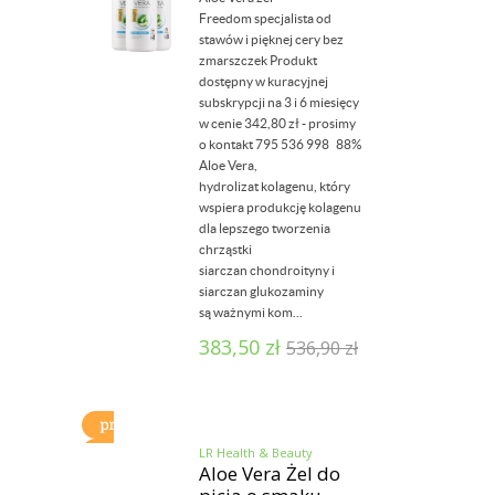
Freedom specjalista od
stawów i pięknej cery bez
zmarszczek Produkt
dostępny w kuracyjnej
subskrypcji na 3 i 6 miesięcy
w cenie 342,80 zł - prosimy
o kontakt 795 536 998 88%
Aloe Vera,
hydrolizat kolagenu, który
wspiera produkcję kolagenu
dla lepszego tworzenia
chrząstki
siarczan chondroityny i
siarczan glukozaminy
są ważnymi kom...
383,50
zł
536,90
zł
LR Health & Beauty
Aloe Vera Żel do