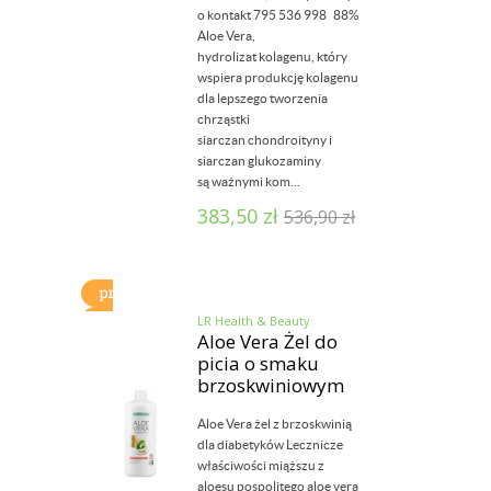
o kontakt 795 536 998 88%
Aloe Vera,
hydrolizat kolagenu, który
wspiera produkcję kolagenu
dla lepszego tworzenia
chrząstki
siarczan chondroityny i
siarczan glukozaminy
są ważnymi kom...
383,50
zł
536,90
zł
LR Health & Beauty
Aloe Vera Żel do
picia o smaku
brzoskwiniowym
Aloe Vera żel z brzoskwinią
dla diabetyków Lecznicze
właściwości miąższu z
aloesu pospolitego aloe vera