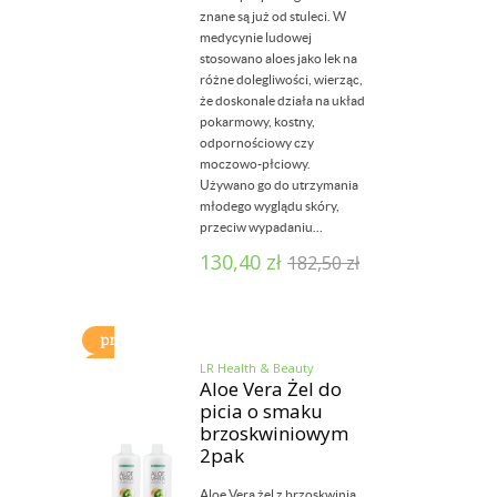
znane są już od stuleci. W
medycynie ludowej
stosowano aloes jako lek na
różne dolegliwości, wierząc,
że doskonale działa na układ
pokarmowy, kostny,
odpornościowy czy
moczowo-płciowy.
Używano go do utrzymania
młodego wyglądu skóry,
przeciw wypadaniu...
130,40
zł
182,50
zł
LR Health & Beauty
Aloe Vera Żel do
picia o smaku
brzoskwiniowym
2pak
Aloe Vera żel z brzoskwinią