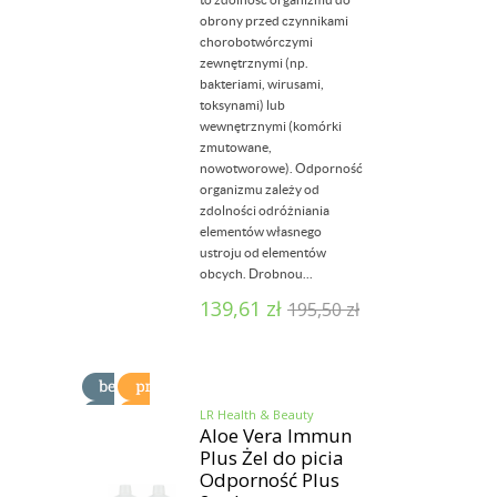
obrony przed czynnikami
chorobotwórczymi
zewnętrznymi (np.
bakteriami, wirusami,
toksynami) lub
wewnętrznymi (komórki
zmutowane,
nowotworowe). Odporność
organizmu zależy od
zdolności odróżniania
elementów własnego
ustroju od elementów
obcych. Drobnou...
139,61
zł
195,50
zł
LR Health & Beauty
Aloe Vera Immun
Plus Żel do picia
Odporność Plus