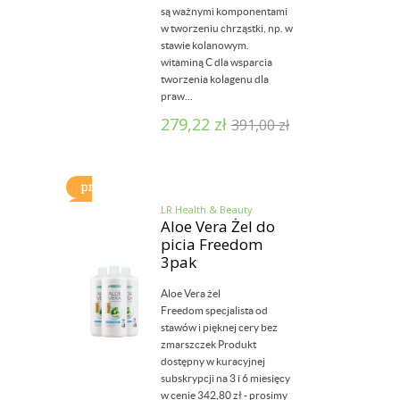
są ważnymi komponentami
w tworzeniu chrząstki, np. w
stawie kolanowym.
witaminą C dla wsparcia
tworzenia kolagenu dla
praw...
279,22
zł
391,00
zł
LR Health & Beauty
Aloe Vera Żel do
picia Freedom
3pak
Aloe Vera żel
Freedom specjalista od
stawów i pięknej cery bez
zmarszczek Produkt
dostępny w kuracyjnej
subskrypcji na 3 i 6 miesięcy
w cenie 342,80 zł - prosimy