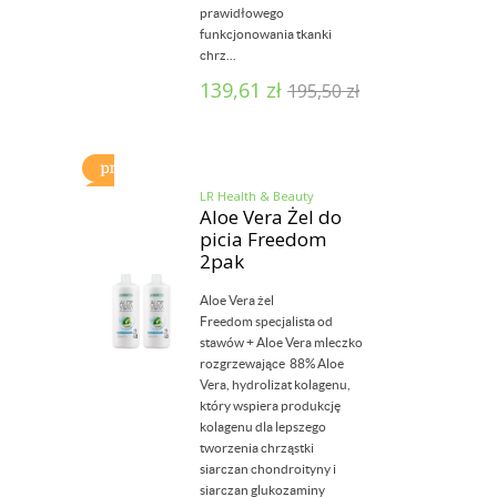
prawidłowego
funkcjonowania tkanki
chrz...
139,61
zł
195,50
zł
LR Health & Beauty
Aloe Vera Żel do
picia Freedom
2pak
Aloe Vera żel
Freedom specjalista od
stawów + Aloe Vera mleczko
rozgrzewające 88% Aloe
Vera, hydrolizat kolagenu,
który wspiera produkcję
kolagenu dla lepszego
tworzenia chrząstki
siarczan chondroityny i
siarczan glukozaminy