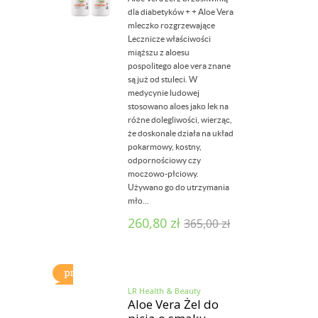
dla diabetyków + + Aloe Vera
mleczko rozgrzewające
Lecznicze właściwości
miąższu z aloesu
pospolitego aloe vera znane
są już od stuleci. W
medycynie ludowej
stosowano aloes jako lek na
różne dolegliwości, wierząc,
że doskonale działa na układ
pokarmowy, kostny,
odpornościowy czy
moczowo-płciowy.
Używano go do utrzymania
mło...
260,80
zł
365,00
zł
LR Health & Beauty
Aloe Vera Żel do