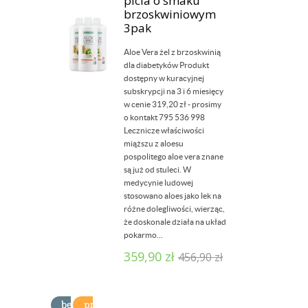
picia o smaku
brzoskwiniowym
3pak
Aloe Vera żel z brzoskwinią
dla diabetyków Produkt
dostępny w kuracyjnej
subskrypcji na 3 i 6 miesięcy
w cenie 319,20 zł - prosimy
o kontakt 795 536 998
Lecznicze właściwości
miąższu z aloesu
pospolitego aloe vera znane
są już od stuleci. W
medycynie ludowej
stosowano aloes jako lek na
różne dolegliwości, wierząc,
że doskonale działa na układ
pokarmo...
359,90
zł
456,90
zł