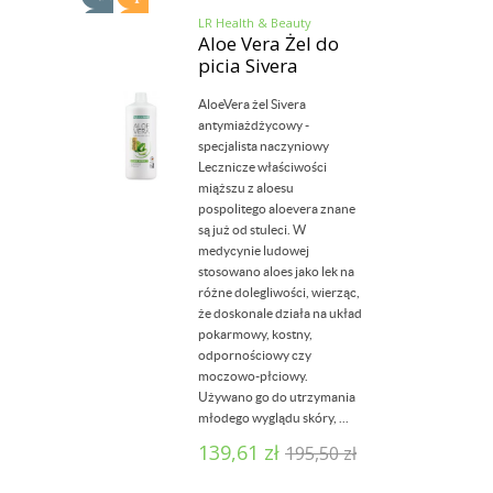
LR Health & Beauty
Aloe Vera Żel do
picia Sivera
AloeVera żel Sivera
antymiażdżycowy -
specjalista naczyniowy
Lecznicze właściwości
miąższu z aloesu
pospolitego aloevera znane
są już od stuleci. W
medycynie ludowej
stosowano aloes jako lek na
różne dolegliwości, wierząc,
że doskonale działa na układ
pokarmowy, kostny,
odpornościowy czy
moczowo-płciowy.
Używano go do utrzymania
młodego wyglądu skóry, ...
139,61
zł
195,50
zł