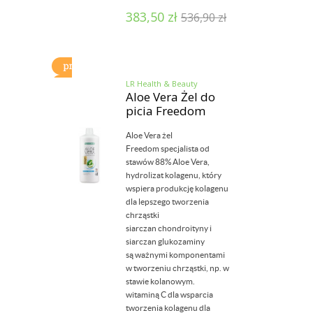
383,50
zł
536,90
zł
LR Health & Beauty
Aloe Vera Żel do
picia Freedom
Aloe Vera żel
Freedom specjalista od
stawów 88% Aloe Vera,
hydrolizat kolagenu, który
wspiera produkcję kolagenu
dla lepszego tworzenia
chrząstki
siarczan chondroityny i
siarczan glukozaminy
są ważnymi komponentami
w tworzeniu chrząstki, np. w
stawie kolanowym.
witaminą C dla wsparcia
tworzenia kolagenu dla