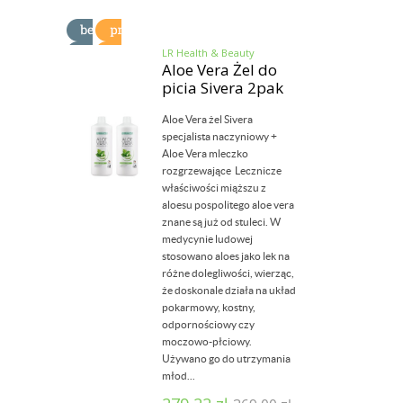
LR Health & Beauty
Aloe Vera Żel do
picia Sivera 2pak
Aloe Vera żel Sivera
specjalista naczyniowy +
Aloe Vera mleczko
rozgrzewające Lecznicze
właściwości miąższu z
aloesu pospolitego aloe vera
znane są już od stuleci. W
medycynie ludowej
stosowano aloes jako lek na
różne dolegliwości, wierząc,
że doskonale działa na układ
pokarmowy, kostny,
odpornościowy czy
moczowo-płciowy.
Używano go do utrzymania
młod...