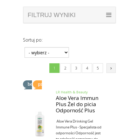
FILTRUJ WYNIKI
Sortuj po:
1
2
3
4
5
LR Health & Beauty
Aloe Vera Immun
Plus Żel do picia
Odporność Plus
Aloe Vera Drinking Gel
Immune Plus - Specjalista od
odporności Odporność jest
to zdolność organizmu do