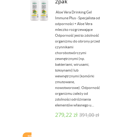
2pak
Aloe Vera Drinking Gel
Immune Plus - Specjalista od
odporności + Aloe Vera
mleczko rozgrzewające
Odporność jest to zdolność
organizmu do obrony przed
czynnikami
chorobotwórczymi
zewnętrznymi (np.
bakteriami, wirusami,
toksynami) lub
wewnętrznymi (komórki
zmutowane,
nowotworowe). Odporność
organizmu zależy od
zdolności odróżniania
elementów własnego u...
279,22
zł
391,00
zł