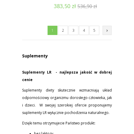
383,50
zł
536,90
zł
1
2
3
4
5
Suplementy
Suplementy LR - najlepsza jakość w dobrej
cenie
Suplementy diety skutecznie wzmacniają układ
odpornościowy organizmu dorosłego człowieka, jak
i dzieci. W swojej szerokiej ofercie proponujemy
suplementy LR wyłącznie pochodzenia naturalnego.
Dzięki temu otrzymujecie Państwo produkt:
bez laktozy,