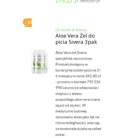
279,22
zł
369,00
zł
LR Health & Beauty
Aloe Vera Żel do
picia Sivera 3pak
Aloe Vera żel Sivera
specjalista naczyniowy
Produkt dostępny w
kuracyjnej subskrypcji na 3 i
6 miesięcy w cenie 342,80 zł
- prosimy o kontakt 795 536
998 Lecznicze właściwości
miąższu z aloesu
pospolitego aloe vera znane
są już od stuleci. W
medycynie ludowej
stosowano aloes jako lek na
różne dolegliwości, wierząc,
że doskonale działa na układ
pokar...