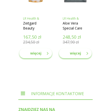
LR Health &
LR Health &
Beauty
Zeitgard
Beauty
Aloe Vera
Beauty
Special Care
Diamonds
Box ZESTAW 4
167,50
zł
248,50
zł
Olejek do
produktów
234,50
zł
347,90
zł
twarzy
więcej
więcej
INFORMACJE KONTAKTOWE
ZNAJDZIEZ NAS NA