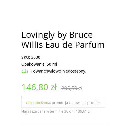
Lovingly by Bruce
Willis Eau de Parfum
SKU: 3630
Opakowanie: 50 ml
Towar chwilowo niedostępny.
146,80
zł
205,50
zł
cena obniżona:
promocja cenowa na produkt
Najniższa cena w terminie 30 dni: 139,61 zł