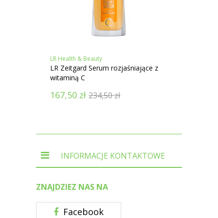
LR Health & Beauty
LR Heal
LR Zeitgard Serum rozjaśniające z
Zeitga
witaminą C
twarzy
167,50
zł
167,
234,50
zł
INFORMACJE KONTAKTOWE
ZNAJDZIEZ NAS NA
Facebook