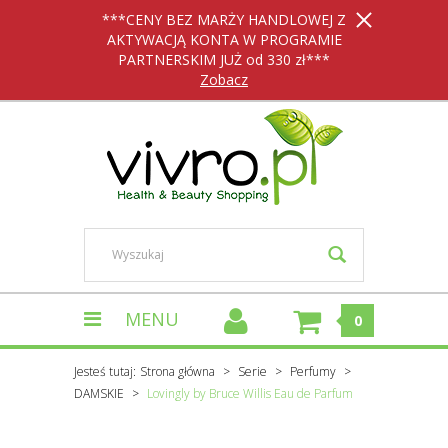
***CENY BEZ MARŻY HANDLOWEJ Z
AKTYWACJĄ KONTA W PROGRAMIE
PARTNERSKIM JUŻ od 330 zł***
Zobacz
MENU
0
Jesteś tutaj:
Strona główna
Serie
Perfumy
DAMSKIE
Lovingly by Bruce Willis Eau de Parfum