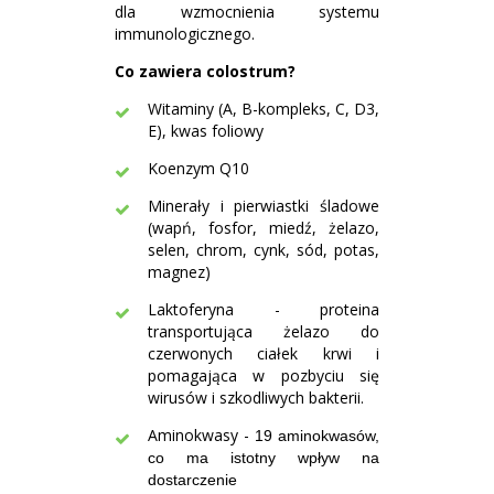
dla wzmocnienia systemu
immunologicznego.
Co zawiera colostrum?
Witaminy (A, B-kompleks, C, D3,
E), kwas foliowy
Koenzym Q10
Minerały i pierwiastki śladowe
(wapń, fosfor, miedź, żelazo,
selen, chrom, cynk, sód, potas,
magnez)
Laktoferyna - proteina
transportująca żelazo do
czerwonych ciałek krwi i
pomagająca w pozbyciu się
wirusów i szkodliwych bakterii.
Aminokwasy -
19 aminokwasów,
co ma istotny wpływ na
dostarczenie