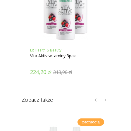
LR Health & Beauty
LR Heal
Vita Aktiv witaminy 3pak
Cistus
224,20
zł
420,
313,90
zł
Zobacz także