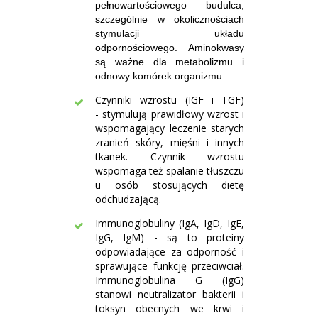
pełnowartościowego budulca,
szczególnie w okolicznościach
stymulacji układu
odpornościowego. Aminokwasy
są ważne dla metabolizmu i
odnowy komórek organizmu.
Czynniki wzrostu (IGF i TGF)
- stymulują prawidłowy wzrost i
wspomagający leczenie starych
zranień skóry, mięśni i innych
tkanek. Czynnik wzrostu
wspomaga też spalanie tłuszczu
u osób stosujących dietę
odchudzającą.
Immunoglobuliny (IgA, IgD, IgE,
IgG, IgM) - są to proteiny
odpowiadające za odporność i
sprawujące funkcję przeciwciał.
Immunoglobulina G (IgG)
stanowi neutralizator bakterii i
toksyn obecnych we krwi i