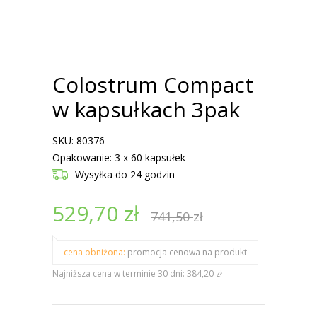
Colostrum Compact
w kapsułkach 3pak
SKU: 80376
Opakowanie: 3 x 60 kapsułek
Wysyłka
do 24 godzin
529,70
zł
741,50
zł
cena obniżona:
promocja cenowa na produkt
Najniższa cena w terminie 30 dni: 384,20 zł