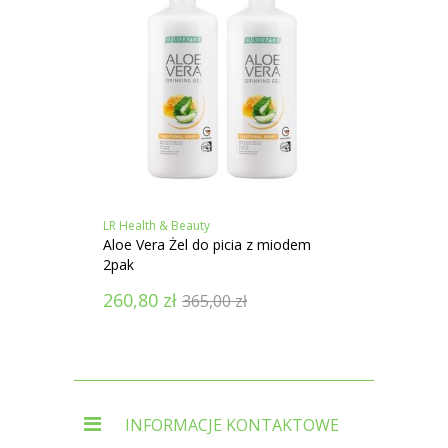
LR Health & Beauty
LR Heal
Aloe Vera Żel do picia z miodem
Colost
2pak
2pak
260,80
zł
287,
365,00
zł
INFORMACJE KONTAKTOWE