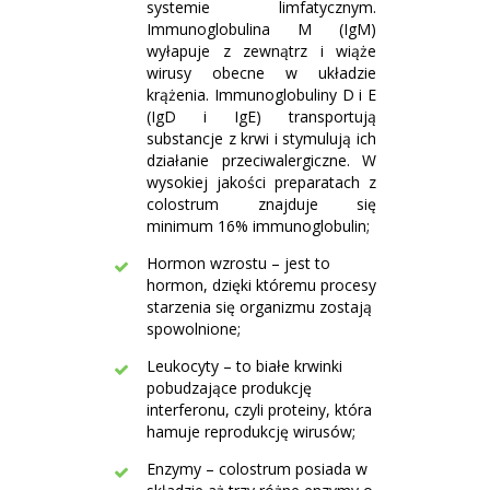
systemie limfatycznym.
Immunoglobulina M (IgM)
wyłapuje z zewnątrz i wiąże
wirusy obecne w układzie
krążenia. Immunoglobuliny D i E
(IgD i IgE) transportują
substancje z krwi i stymulują ich
działanie przeciwalergiczne. W
wysokiej jakości preparatach z
colostrum znajduje się
minimum 16% immunoglobulin;
Hormon wzrostu – jest to
hormon, dzięki któremu procesy
starzenia się organizmu zostają
spowolnione;
Leukocyty – to białe krwinki
pobudzające produkcję
interferonu, czyli proteiny, która
hamuje reprodukcję wirusów;
Enzymy – colostrum posiada w