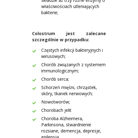
składzie aż trzy różne enzymy o
właściwościach utleniających
bakterie;
Colostrum jest zalecane
szczególnie w przypadku:
Częstych infekcji bakteryjnych i
wirusowych;
Chorób związanych z systemem
immunologicznym;
Chorób serca;
Schorzeń mięśni, chrząstek,
skóry, tkanek nerwowych;
Nowotworów;
Chorobach jelit
Choroba Alzheimera,
Parkinsona, stwardnienie
rozsiane, demencja, depresje,
epilepsja