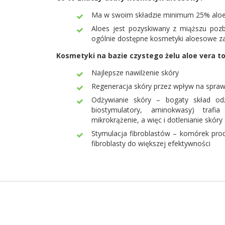
Ma w swoim składzie minimum 25% alo
Aloes jest pozyskiwany z miąższu pozba
ogólnie dostępne kosmetyki aloesowe zaw
Kosmetyki na bazie czystego żelu aloe vera to
Najlepsze nawilżenie skóry
Regeneracja skóry przez wpływ na spr
Odżywianie skóry – bogaty skład od
biostymulatory, aminokwasy) trafi
mikrokrążenie, a więc i dotlenianie skóry
Stymulacja fibroblastów – komórek produ
fibroblasty do większej efektywności