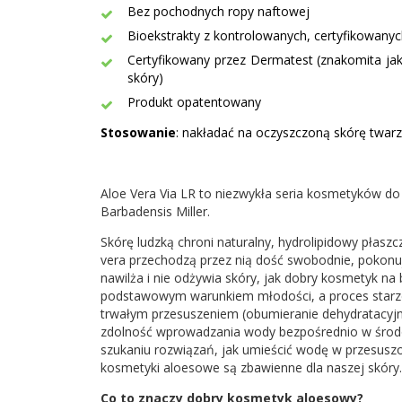
Bez pochodnych ropy naftowej
Bioekstrakty z kontrolowanych, certyfikowany
Certyfikowany przez Dermatest (znakomita ja
skóry)
Produkt opatentowany
Stosowanie
: nakładać na oczyszczoną skórę twar
Aloe Vera Via LR to niezwykła seria kosmetyków do 
Barbadensis Miller.
Skórę ludzką chroni naturalny, hydrolipidowy płaszc
vera przechodzą przez nią dość swobodnie, pokonuj
nawilża i nie odżywia skóry, jak dobry kosmetyk na 
podstawowym warunkiem młodości, a proces starzen
trwałym przesuszeniem (obumieranie dehydratacyjne
zdolność wprowadzania wody bezpośrednio w środowi
szukaniu rozwiązań, jak umieścić wodę w przesuszo
kosmetyki aloesowe są zbawienne dla naszej skóry.
Co to znaczy dobry kosmetyk aloesowy?