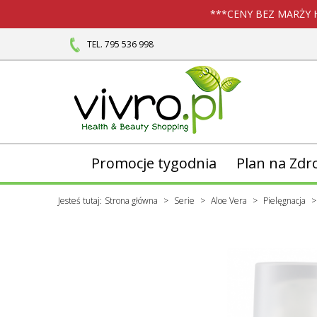
***CENY BEZ MARŻY 
TEL. 795 536 998
Promocje tygodnia
Plan na Zdr
Jesteś tutaj:
Strona główna
Serie
Aloe Vera
Pielęgnacja