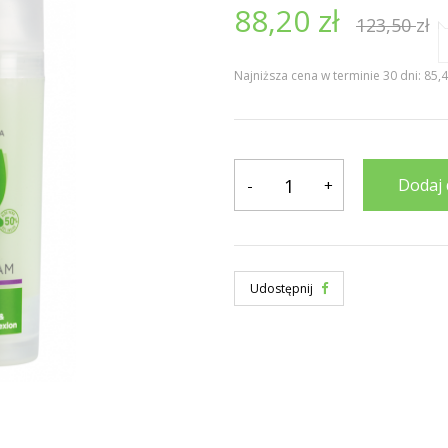
88,20
zł
123,50
zł
Najniższa cena w terminie 30 dni: 85,4
Dodaj 
-
+
Udostępnij