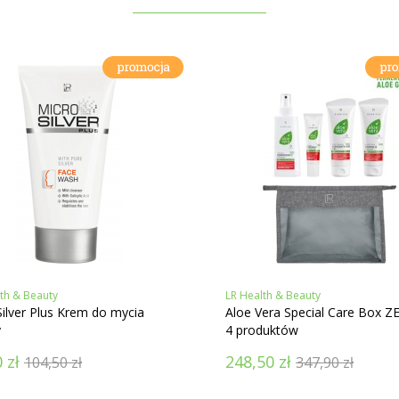
th & Beauty
LR Health & Beauty
ilver Plus Krem do mycia
Aloe Vera Special Care Box 
y
4 produktów
0
zł
248,50
zł
104,50
zł
347,90
zł