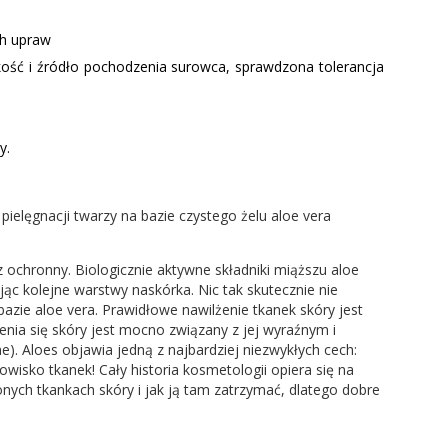
ch upraw
kość i źródło pochodzenia surowca, sprawdzona tolerancja
zy.
pielęgnacji twarzy na bazie czystego żelu aloe vera
z ochronny. Biologicznie aktywne składniki miąższu aloe
ąc kolejne warstwy naskórka. Nic tak skutecznie nie
bazie aloe vera. Prawidłowe nawilżenie tkanek skóry jest
ia się skóry jest mocno związany z jej wyraźnym i
). Aloes objawia jedną z najbardziej niezwykłych cech:
sko tkanek! Cały historia kosmetologii opiera się na
nych tkankach skóry i jak ją tam zatrzymać, dlatego dobre