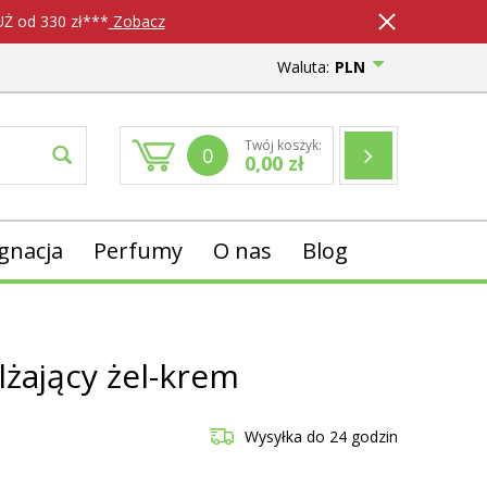
 od 330 zł***
Zobacz
Waluta:
PLN
Twój koszyk:
0
0,00
zł
ęgnacja
Perfumy
O nas
Blog
lżający żel-krem
Wysyłka
do 24 godzin