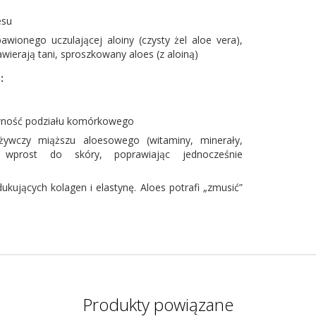
esu
wionego uczulającej aloiny (czysty żel aloe vera),
ierają tani, sproszkowany aloes (z aloiną)
:
awność podziału komórkowego
żywczy miąższu aloesowego (witaminy, minerały,
a wprost do skóry, poprawiając jednocześnie
kujących kolagen i elastynę. Aloes potrafi „zmusić”
Produkty powiązane