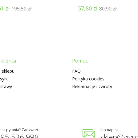
61
zł
57,80
zł
195,50
zł
80,90
zł
klienta
Pomoc
 sklepu
FAQ
syłki
Polityka cookies
ostawy
Reklamacje i zwroty
asz pytania? Zadzwoń
lub napisz
795 536 998
sklep@vivro