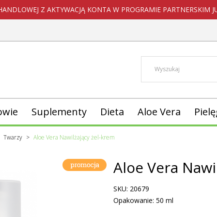
HANDLOWEJ Z AKTYWACJĄ KONTA W PROGRAMIE PARTNERSKIM JUŻ
owie
Suplementy
Dieta
Aloe Vera
Piel
Twarzy
Aloe Vera Nawilżający żel-krem
Aloe Vera Nawi
SKU: 20679
Opakowanie: 50 ml