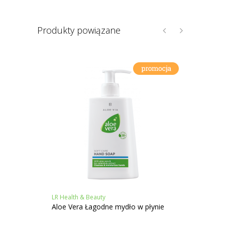
Produkty powiązane
LR Health & Beauty
LR Heal
Aloe Vera Łagodne mydło w płynie
Aloe V