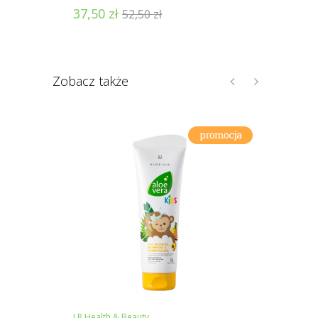
37,50
zł
41,0
52,50
zł
Zobacz także
LR Health & Beauty
LR Heal