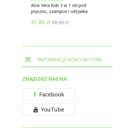
Aloe Vera Kids 3 w 1 żel pod
Aloe V
prysznic, szampon i odżywka
41,80
zł
53,9
58,50
zł
INFORMACJE KONTAKTOWE
ZNAJDZIEZ NAS NA
Facebook
YouTube