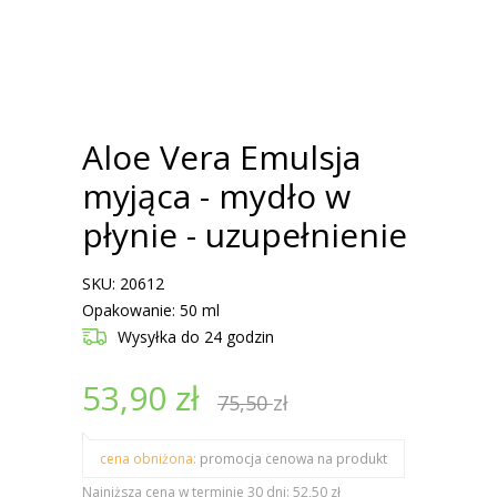
Aloe Vera Emulsja
myjąca - mydło w
płynie - uzupełnienie
SKU: 20612
Opakowanie: 50 ml
Wysyłka
do 24 godzin
53,90
zł
75,50
zł
cena obniżona:
promocja cenowa na produkt
Najniższa cena w terminie 30 dni: 52,50 zł