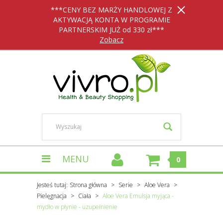
***CENY BEZ MARŻY HANDLOWEJ Z
AKTYWACJĄ KONTA W PROGRAMIE
PARTNERSKIM JUŻ od 330 zł***
Zobacz
MENU
0
Jesteś tutaj:
Strona główna
Serie
Aloe Vera
Pielęgnacja
Ciała
Aloe Vera Emulsja myjąca -
mydło w płynie - uzupełnienie