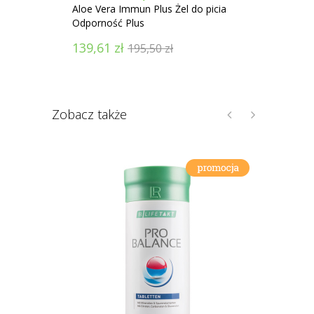
Aloe Vera Immun Plus Żel do picia
Aloe V
Odporność Plus
139,61
zł
383,
195,50
zł
Zobacz także