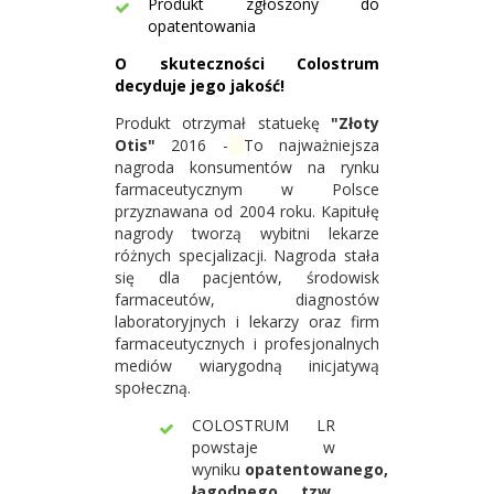
Produkt zgłoszony do
opatentowania
O skuteczności Colostrum
decyduje jego jakość!
Produkt otrzymał statuekę
"Złoty
Otis"
2016 -
To najważniejsza
nagroda konsumentów na rynku
farmaceutycznym w Polsce
przyznawana od 2004 roku. Kapitułę
nagrody tworzą wybitni lekarze
różnych specjalizacji. Nagroda stała
się dla pacjentów, środowisk
farmaceutów, diagnostów
laboratoryjnych i lekarzy oraz firm
farmaceutycznych i profesjonalnych
mediów wiarygodną inicjatywą
społeczną.
COLOSTRUM LR
powstaje w
wyniku
opatentowanego,
łagodnego tzw.