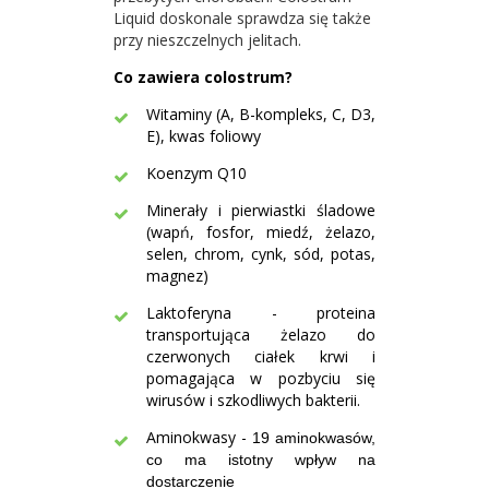
Liquid doskonale sprawdza się także
przy nieszczelnych jelitach.
Co zawiera colostrum?
Witaminy (A, B-kompleks, C, D3,
E), kwas foliowy
Koenzym Q10
Minerały i pierwiastki śladowe
(wapń, fosfor, miedź, żelazo,
selen, chrom, cynk, sód, potas,
magnez)
Laktoferyna - proteina
transportująca żelazo do
czerwonych ciałek krwi i
pomagająca w pozbyciu się
wirusów i szkodliwych bakterii.
Aminokwasy -
19 aminokwasów,
co ma istotny wpływ na
dostarczenie