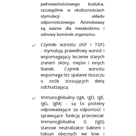
pełnowartościowego budulca,
szczególnie w okolicznościach
stymulacji układu
odpornościowego. Aminokwasy
są ważne dla metabolizmu i
odnowy komórek organizmu.
Czynniki wzrostu (IGF i TGF)
- stymulują prawidłowy wzrost i
wspomagający leczenie starych
zranień skóry, mięśni i innych
tkanek. Czynnik wzrostu
wspomaga też spalanie tłuszczu
u osób stosujących dietę
odchudzającą.
Immunoglobuliny (IgA, IgD, IgE,
IgG, IgM) - są to proteiny
odpowiadające za odporność i
sprawujące funkcję przeciwciał.
Immunoglobulina G (IgG)
stanowi neutralizator bakterii i
toksyn obecnych we krwi i