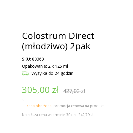
Colostrum Direct
(młodziwo) 2pak
SKU: 80363
Opakowanie: 2 x 125 ml
Wysyłka
do 24 godzin
305,00
zł
427,02
zł
cena obniżona:
promocja cenowa na produkt
Najniższa cena w terminie 30 dni: 242,79 zł