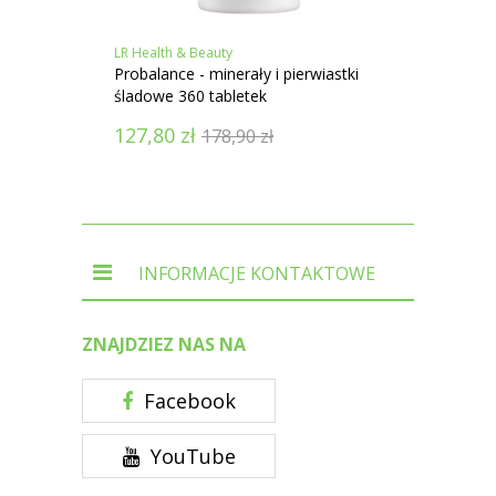
LR Health & Beauty
LR Heal
Probalance - minerały i pierwiastki
Cistus
śladowe 360 tabletek
127,80
zł
147,
178,90
zł
INFORMACJE KONTAKTOWE
ZNAJDZIEZ NAS NA
Facebook
YouTube