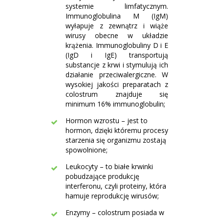
systemie limfatycznym.
Immunoglobulina M (IgM)
wyłapuje z zewnątrz i wiąże
wirusy obecne w układzie
krążenia. Immunoglobuliny D i E
(IgD i IgE) transportują
substancje z krwi i stymulują ich
działanie przeciwalergiczne. W
wysokiej jakości preparatach z
colostrum znajduje się
minimum 16% immunoglobulin;
Hormon wzrostu – jest to
hormon, dzięki któremu procesy
starzenia się organizmu zostają
spowolnione;
Leukocyty – to białe krwinki
pobudzające produkcję
interferonu, czyli proteiny, która
hamuje reprodukcję wirusów;
Enzymy – colostrum posiada w