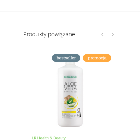
Produkty powiązane
LR Health & Beauty
LR Heal