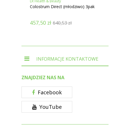
LR Health & Beauty
LR Heal
Colostrum Direct (młodziwo) 3pak
Pro12 
457,50
zł
167,
640,53
zł
INFORMACJE KONTAKTOWE
ZNAJDZIEZ NAS NA
Facebook
YouTube