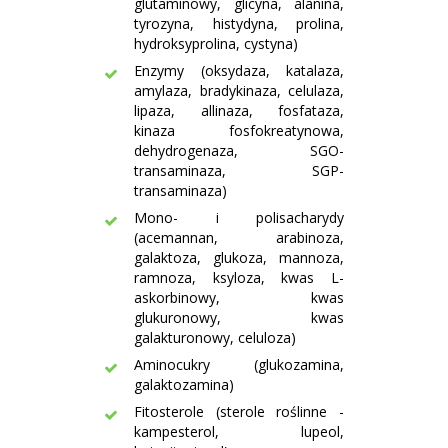
glutaminowy, glicyna, alanina,
tyrozyna, histydyna, prolina,
hydroksyprolina, cystyna)
Enzymy (oksydaza, katalaza,
amylaza, bradykinaza, celulaza,
lipaza, allinaza, fosfataza,
kinaza fosfokreatynowa,
dehydrogenaza, SGO-
transaminaza, SGP-
transaminaza)
Mono- i polisacharydy
(acemannan, arabinoza,
galaktoza, glukoza, mannoza,
ramnoza, ksyloza, kwas L-
askorbinowy, kwas
glukuronowy, kwas
galakturonowy, celuloza)
Aminocukry (glukozamina,
galaktozamina)
Fitosterole (sterole roślinne -
kampesterol, lupeol,