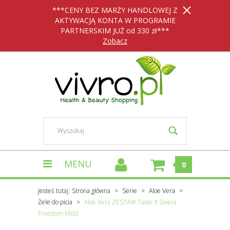
***CENY BEZ MARŻY HANDLOWEJ Z
AKTYWACJĄ KONTA W PROGRAMIE
PARTNERSKIM JUŻ od 330 zł***
Zobacz
MENU
0
Jesteś tutaj:
Strona główna
Serie
Aloe Vera
Żele do picia
Aloe Vera ZESTAW Taste it Sivera
Freedom Miód