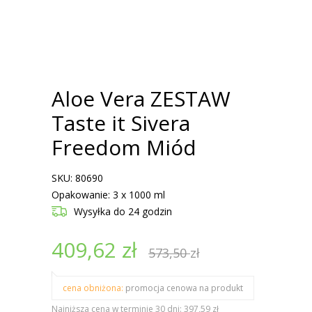
Aloe Vera ZESTAW
Taste it Sivera
Freedom Miód
SKU: 80690
Opakowanie: 3 x 1000 ml
Wysyłka
do 24 godzin
409,62
zł
573,50
zł
cena obniżona:
promocja cenowa na produkt
Najniższa cena w terminie 30 dni: 397,59 zł