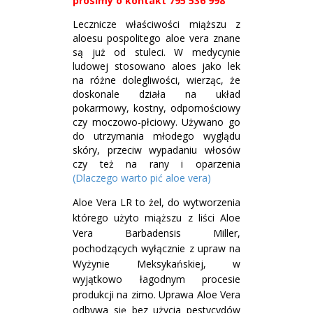
prosimy o kontakt 795 536 998
Lecznicze właściwości miąższu z
aloesu pospolitego aloe vera znane
są już od stuleci. W medycynie
ludowej stosowano aloes jako lek
na różne dolegliwości, wierząc, że
doskonale działa na układ
pokarmowy, kostny, odpornościowy
czy moczowo-płciowy. Używano go
do utrzymania młodego wyglądu
skóry, przeciw wypadaniu włosów
czy też na rany i oparzenia
(Dlaczego warto pić aloe vera)
Aloe Vera LR to żel, do wytworzenia
którego użyto miąższu z liści Aloe
Vera Barbadensis Miller,
pochodzących wyłącznie z upraw na
Wyżynie Meksykańskiej, w
wyjątkowo łagodnym procesie
produkcji na zimo. Uprawa Aloe Vera
odbywa się bez użycia pestycydów