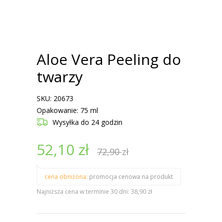
Aloe Vera Peeling do
twarzy
SKU: 20673
Opakowanie: 75 ml
Wysyłka
do 24 godzin
52,10
zł
72,90
zł
cena obniżona:
promocja cenowa na produkt
Najniższa cena w terminie 30 dni: 38,90 zł