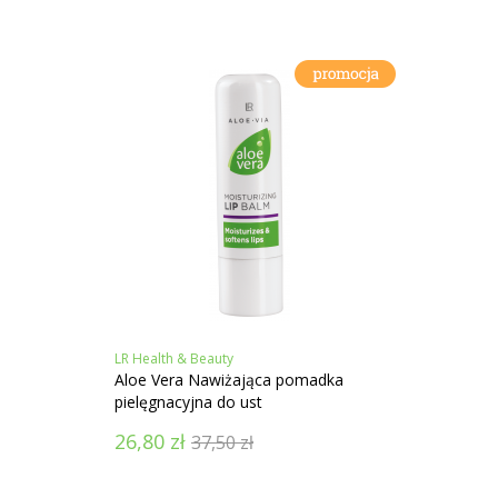
LR Health & Beauty
LR Heal
Aloe Vera Nawiżająca pomadka
Aloe V
pielęgnacyjna do ust
po gol
26,80
zł
43,9
37,50
zł