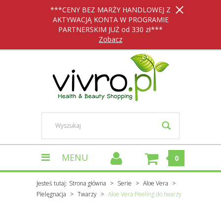
***CENY BEZ MARŻY HANDLOWEJ Z
AKTYWACJĄ KONTA W PROGRAMIE
PARTNERSKIM JUŻ od 330 zł***
Zobacz
MENU
0
Jesteś tutaj:
Strona główna
Serie
Aloe Vera
Pielęgnacja
Twarzy
Aloe Vera Peeling do twarzy