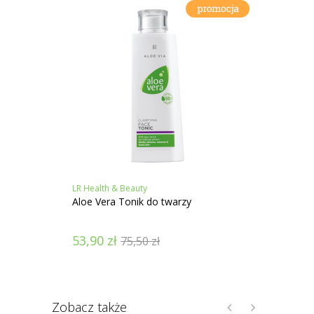
LR Health & Beauty
LR Heal
Aloe Vera Tonik do twarzy
Aloe V
pielęg
53,90
zł
26,8
75,50
zł
Zobacz także