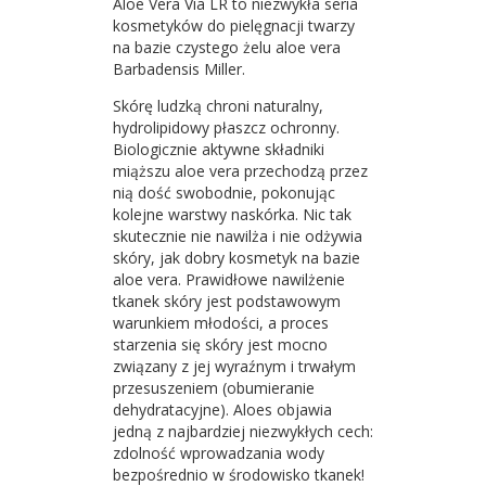
Aloe Vera Via LR to niezwykła seria
kosmetyków do pielęgnacji twarzy
na bazie czystego żelu aloe vera
Barbadensis Miller.
Skórę ludzką chroni naturalny,
hydrolipidowy płaszcz ochronny.
Biologicznie aktywne składniki
miąższu aloe vera przechodzą przez
nią dość swobodnie, pokonując
kolejne warstwy naskórka. Nic tak
skutecznie nie nawilża i nie odżywia
skóry, jak dobry kosmetyk na bazie
aloe vera. Prawidłowe nawilżenie
tkanek skóry jest podstawowym
warunkiem młodości, a proces
starzenia się skóry jest mocno
związany z jej wyraźnym i trwałym
przesuszeniem (obumieranie
dehydratacyjne). Aloes objawia
jedną z najbardziej niezwykłych cech:
zdolność wprowadzania wody
bezpośrednio w środowisko tkanek!